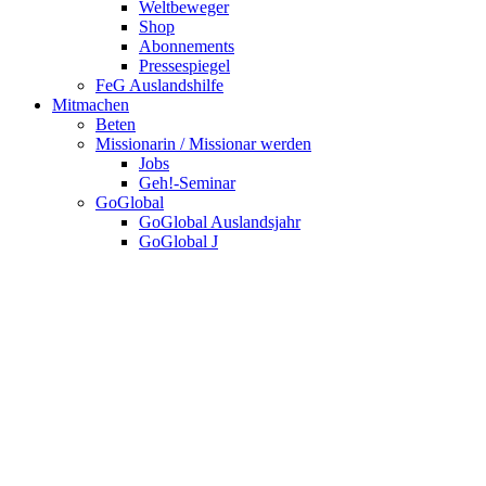
Weltbeweger
Shop
Abonnements
Pressespiegel
FeG Auslandshilfe
Mitmachen
Beten
Missionarin / Missionar werden
Jobs
Geh!-Seminar
GoGlobal
GoGlobal Auslandsjahr
GoGlobal J