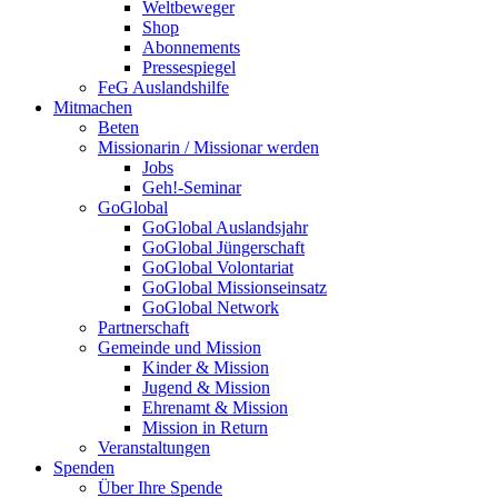
Weltbeweger
Shop
Abonnements
Pressespiegel
FeG Auslandshilfe
Mitmachen
Beten
Missionarin / Missionar werden
Jobs
Geh!-Seminar
GoGlobal
GoGlobal Auslandsjahr
GoGlobal Jüngerschaft
GoGlobal Volontariat
GoGlobal Missionseinsatz
GoGlobal Network
Partnerschaft
Gemeinde und Mission
Kinder & Mission
Jugend & Mission
Ehrenamt & Mission
Mission in Return
Veranstaltungen
Spenden
Über Ihre Spende