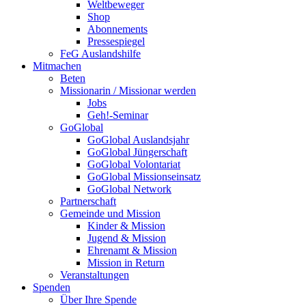
Weltbeweger
Shop
Abonnements
Pressespiegel
FeG Auslandshilfe
Mitmachen
Beten
Missionarin / Missionar werden
Jobs
Geh!-Seminar
GoGlobal
GoGlobal Auslandsjahr
GoGlobal Jüngerschaft
GoGlobal Volontariat
GoGlobal Missionseinsatz
GoGlobal Network
Partnerschaft
Gemeinde und Mission
Kinder & Mission
Jugend & Mission
Ehrenamt & Mission
Mission in Return
Veranstaltungen
Spenden
Über Ihre Spende