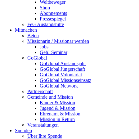
Weltbeweger
Shop
Abonnements
Pressespiegel
FeG Auslandshilfe
Mitmachen
Beten
Missionarin / Missionar werden
Jobs
Geh!-Seminar
GoGlobal
GoGlobal Auslandsjahr
GoGlobal Jüngerschaft
GoGlobal Volontariat
GoGlobal Missionseinsatz
GoGlobal Network
Partnerschaft
Gemeinde und Mission
Kinder & Mission
Jugend & Mission
Ehrenamt & Mission
Mission in Return
Veranstaltungen
Spenden
Über Ihre Spende