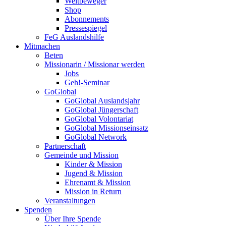
Weltbeweger
Shop
Abonnements
Pressespiegel
FeG Auslandshilfe
Mitmachen
Beten
Missionarin / Missionar werden
Jobs
Geh!-Seminar
GoGlobal
GoGlobal Auslandsjahr
GoGlobal Jüngerschaft
GoGlobal Volontariat
GoGlobal Missionseinsatz
GoGlobal Network
Partnerschaft
Gemeinde und Mission
Kinder & Mission
Jugend & Mission
Ehrenamt & Mission
Mission in Return
Veranstaltungen
Spenden
Über Ihre Spende