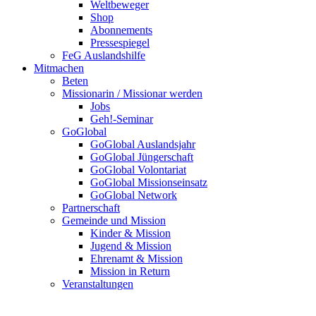
Weltbeweger
Shop
Abonnements
Pressespiegel
FeG Auslandshilfe
Mitmachen
Beten
Missionarin / Missionar werden
Jobs
Geh!-Seminar
GoGlobal
GoGlobal Auslandsjahr
GoGlobal Jüngerschaft
GoGlobal Volontariat
GoGlobal Missionseinsatz
GoGlobal Network
Partnerschaft
Gemeinde und Mission
Kinder & Mission
Jugend & Mission
Ehrenamt & Mission
Mission in Return
Veranstaltungen